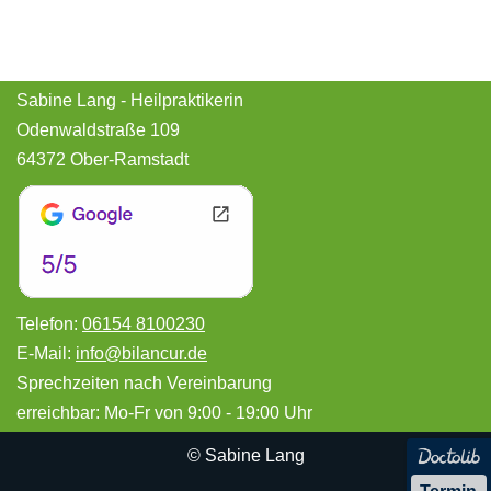
Sabine Lang - Heilpraktikerin
Odenwaldstraße 109
64372 Ober-Ramstadt
Telefon:
06154 8100230
E-Mail:
info@bilancur.de
Sprechzeiten nach Vereinbarung
erreichbar: Mo-Fr von 9:00 - 19:00 Uhr
© Sabine Lang